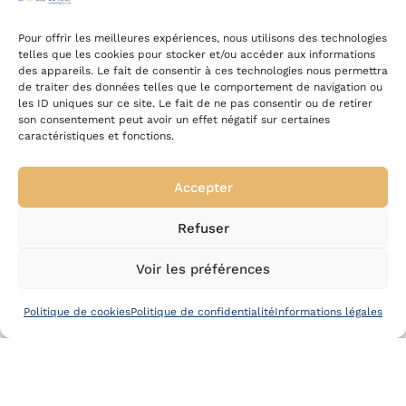
Il existe sur le marché des outils répondant à
plusieurs besoins :
Pour offrir les meilleures expériences, nous utilisons des technologies
telles que les cookies pour stocker et/ou accéder aux informations
Gestion du carburant, Géolocalisation des
des appareils. Le fait de consentir à ces technologies nous permettra
véhicules, Optimisation des tournées,
de traiter des données telles que le comportement de navigation ou
les ID uniques sur ce site. Le fait de ne pas consentir ou de retirer
Dématérialisation BL, Gestion des données
son consentement peut avoir un effet négatif sur certaines
règlementaires…
caractéristiques et fonctions.
Mais ces outils sont techniques/complexes,
Accepter
rarement connectés aux systèmes
d’information de l’entreprise et aucun ne
Refuser
propose une vision globale.
Voir les préférences
Ils s’adressent prioritairement aux
transporteurs dotés de grandes flottes
Politique de cookies
Politique de confidentialité
Informations légales
(milliers de véhicules).